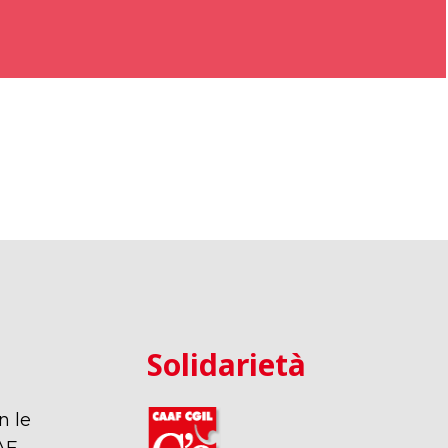
Solidarietà
n le