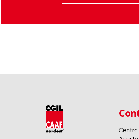
Vicenza
Bolzano
Cont
Centro