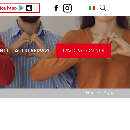
ica l'app
NTI
ALTRI SERVIZI
LAVORA CON NOI
ICEF – TRENTINO
IMU – ILIA – IMI – IMIS
AM
Home
>
Agna