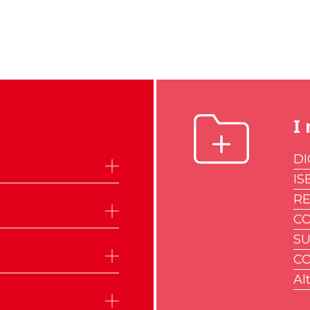
I 
DI
IS
R
CO
SU
CO
Alt