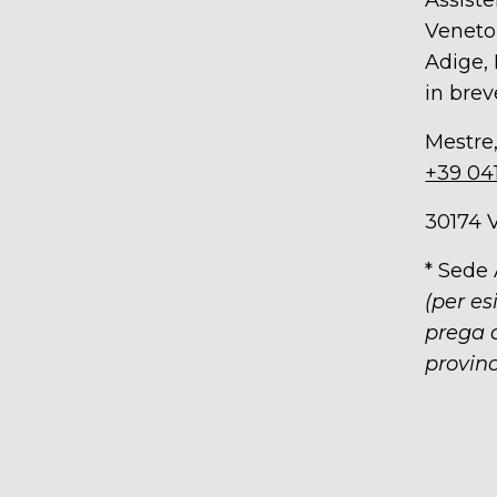
Assiste
Veneto,
Adige, 
in brev
Mestre,
+39 04
30174 
* Sede
(per es
prega d
provinc