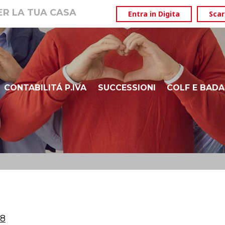
PER LA TUA CASA
Entra in Digita
Scar
CONTABILITÁ P.IVA
SUCCESSIONI
COLF E BADA
ISEE
DURP – BOLZANO ALTO ADIGE
08