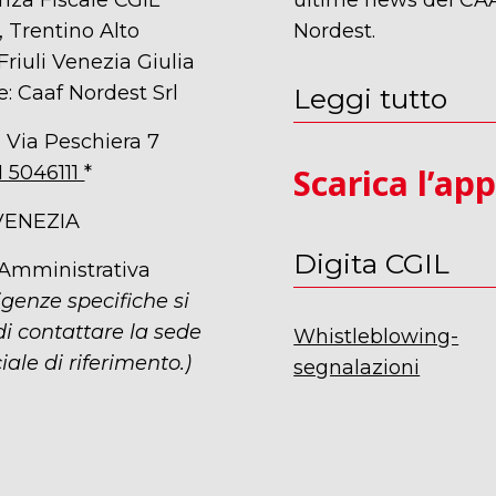
nza Fiscale CGIL
ultime news del CA
 Trentino Alto
Nordest.
Friuli Venezia Giulia
e: Caaf Nordest Srl
Leggi tutto
 Via Peschiera 7
1 5046111
*
Scarica l’ap
VENEZIA
Digita CGIL
 Amministrativa
igenze specifiche si
i contattare la sede
Whistleblowing-
iale di riferimento.)
segnalazioni