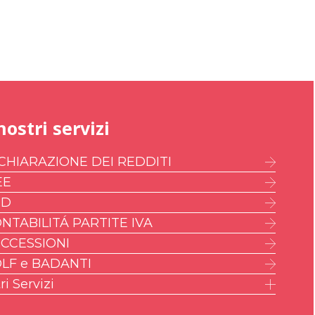
nostri servizi
CHIARAZIONE DEI REDDITI
EE
ED
NTABILITÁ PARTITE IVA
CCESSIONI
LF e BADANTI
ri Servizi
IMU – ILIA – IMI – IMIS
AM