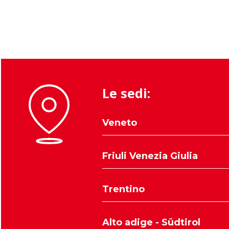
Le sedi:
Veneto
Belluno
Friuli Venezia Giulia
Padova
Rovigo
Udine
Trentino
Treviso
Trieste
Venezia
Pordenone
Trento
Verona
Alto adige - Südtirol
Gorizia