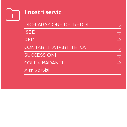
I nostri servizi
DICHIARAZIONE DEI REDDITI
ISEE
RED
CONTABILITÁ PARTITE IVA
SUCCESSIONI
COLF e BADANTI
Altri Servizi
IMU – ILIA – IMI – IMIS
A