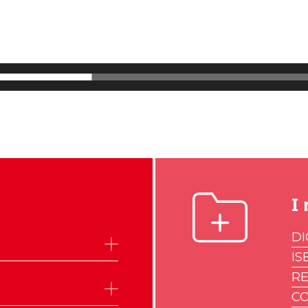
I 
DI
IS
R
CO