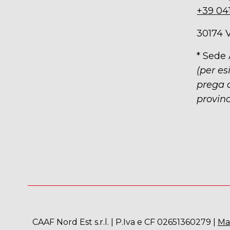
+39 04
30174 
* Sede
(per es
prega d
provinc
CAAF Nord Est s.r.l. | P.Iva e CF 02651360279 |
Ma