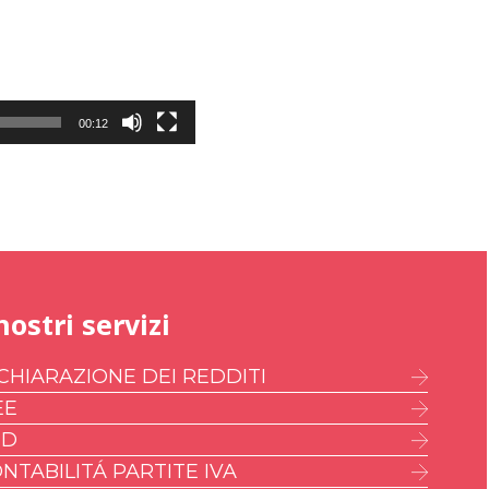
00:12
nostri servizi
CHIARAZIONE DEI REDDITI
EE
ED
NTABILITÁ PARTITE IVA