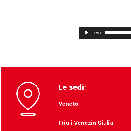
00:00
Le sedi:
Veneto
Belluno
Friuli Venezia Giulia
Padova