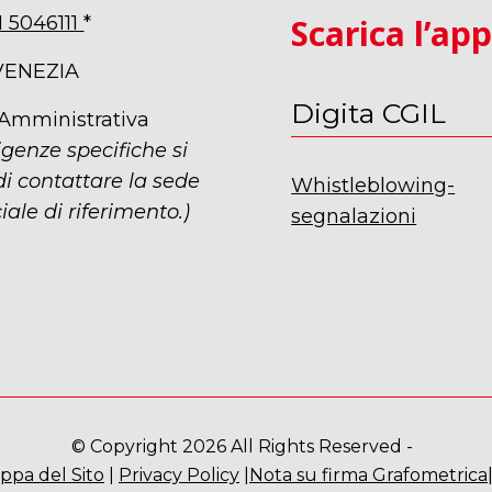
1 5046111
*
Scarica l’ap
VENEZIA
Digita CGIL
 Amministrativa
igenze specifiche si
i contattare la sede
Whistleblowing-
iale di riferimento.)
segnalazioni
© Copyright 2026 All Rights Reserved -
ppa del Sito
|
Privacy Policy
|
Nota su firma Grafometrica