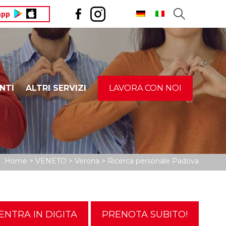
app
NTI
ALTRI SERVIZI
LAVORA CON NOI
ICEF – TRENTINO
IMU – ILIA – IMI – IMIS
AM
Home
>
VENETO
>
Verona
>
Ricerca personale Padova
ENTRA IN DIGITA
PRENOTA SUBITO!