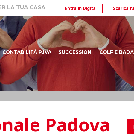
PER LA TUA CASA
Entra in Digita
Scarica l'
CONTABILITÁ P.IVA
SUCCESSIONI
COLF E BADA
ISEE
DURP – BOLZANO ALTO ADIGE
onale Padova