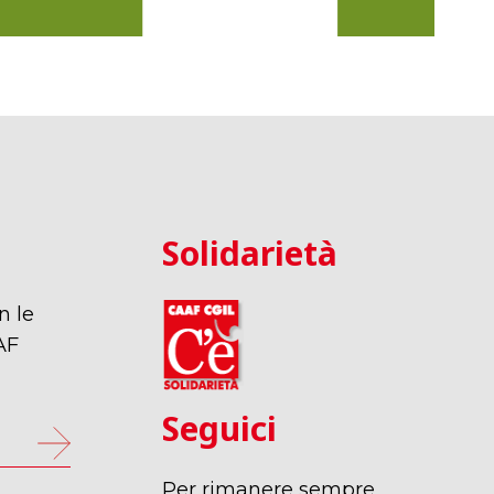
Solidarietà
n le
AF
Seguici
Per rimanere sempre