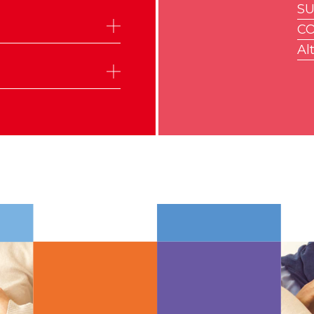
SU
CO
Alt