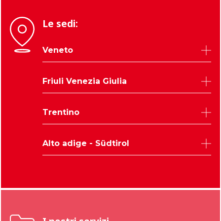
Le sedi:
Veneto
Belluno
Friuli Venezia Giulia
Padova
Rovigo
Udine
Trentino
Treviso
Trieste
Venezia
Pordenone
Trento
Verona
Alto adige - Südtirol
Gorizia
Vicenza
Bolzano