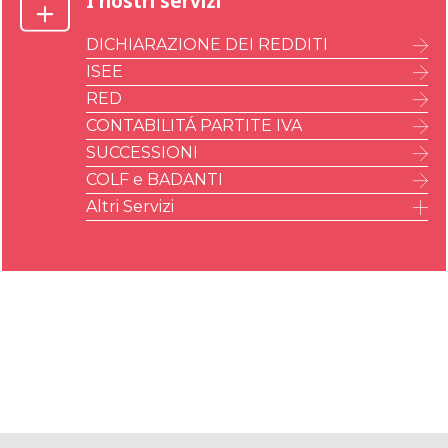
I nostri servizi
DICHIARAZIONE DEI REDDITI
ISEE
RED
CONTABILITÁ PARTITE IVA
SUCCESSIONI
COLF e BADANTI
Altri Servizi
IMU – ILIA – IMI – IMIS
A