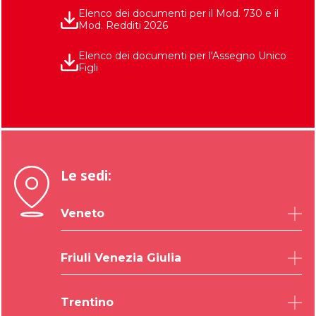
Elenco dei documenti per il Mod. 730 e il
Mod. Redditi 2026
Elenco dei documenti per l'Assegno Unico
Figli
Le sedi:
Veneto
Belluno
Friuli Venezia Giulia
Padova
Rovigo
Udine
Trentino
Treviso
Trieste