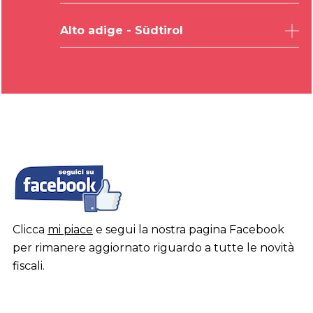
Venezia
Pordenone
Trento
Verona
Alto adige - Südtirol
Gorizia
Vicenza
Bolzano
Clicca
mi piace
e segui la nostra pagina Facebook
per rimanere aggiornato riguardo a tutte le novità
fiscali.