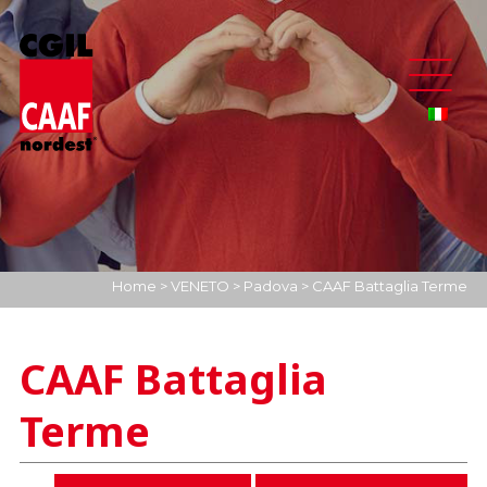
Home
>
VENETO
>
Padova
>
CAAF Battaglia Terme
CAAF Battaglia
Terme