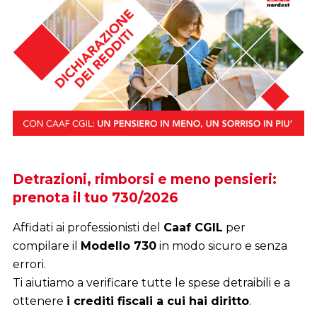
ISEE 2026: prenota ora il tuo
pensieri:
appuntamento
Hai bisogno dell’ISEE aggiornato? Puo
IL
per
Modello ISEE 2026
(basato sui redd
icuro e senza
fissando un appuntamento in una de
CAAF CGIL Nordest.
 detraibili e a
diritto
.
Un ISEE valido ti permette di
acced