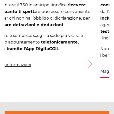
continuare a beneficiare
di numerose prestazioni:
dall’
Assegno Unico per i Figli
all’
Assegno di
Inclusione
, dai servizi
socio-sanitari
, alle
agevolazioni per
nidi, scuole, trasporti, libri di
testo e mense
, oltre ai vari
bonus
che richiedono
l’indicatore aggiornato.
Non aspettare: aggiorna il tuo ISEE e assicurati tutti
i benefici a cui hai diritto.
Maggiori informazioni