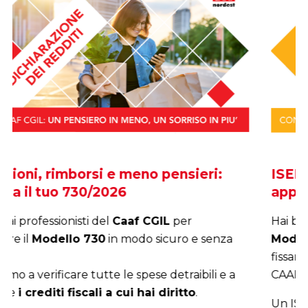
ISEE 2026: prenota ora il tuo
appuntamento
Hai bisogno dell’ISEE aggiornato? Puoi richiedere il
Modello ISEE 2026
(basato sui redditi 2024)
fissando un appuntamento in una delle nostre sedi
CAAF CGIL Nordest.
Un ISEE valido ti permette di
accedere o