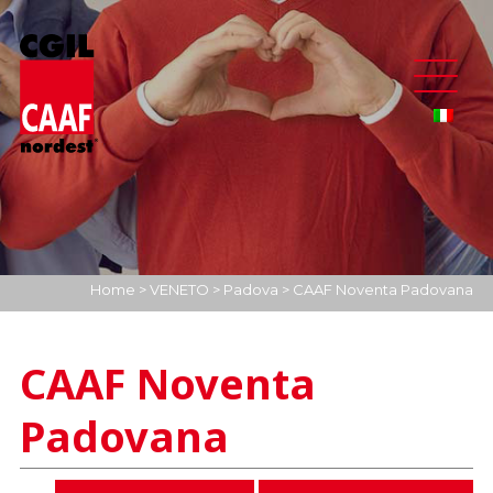
Home
>
VENETO
>
Padova
>
CAAF Noventa Padovana
CAAF Noventa
Padovana