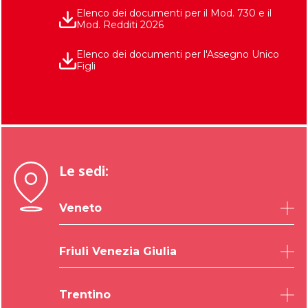
Elenco dei documenti per il Mod. 730 e il
Mod. Redditi 2026
Elenco dei documenti per l'Assegno Unico
Figli
Le sedi:
Veneto
Belluno
Friuli Venezia Giulia
Padova
Rovigo
Udine
Trentino
Treviso
Trieste