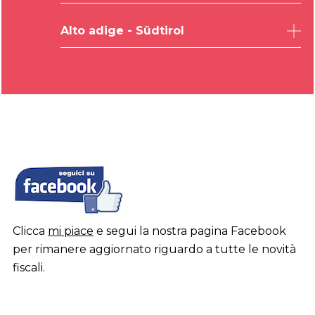
Venezia
Pordenone
Trento
Verona
Alto adige - Südtirol
Gorizia
Vicenza
Bolzano
Clicca
mi piace
e segui la nostra pagina Facebook
per rimanere aggiornato riguardo a tutte le novità
fiscali.